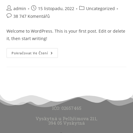
admin
15 listopadu, 2022
Uncategorized
38 747 Komentářů
Welcome to WordPress. This is your first post. Edit or delete
it, then start writing!
Pokračovat Ve Čtení
IČO: 02657465
Vyskytná u Pelhřimova 211,
394 05 Vyskytná